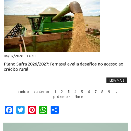
06/07/2026 - 14:30
Plano Safra 2026/2027: Famasul avalia desafios no acesso ao
crédito rural
LEIA MAIS
« início
‹ anterior
1
2
3
4
5
6
7
8
9
…
próximo ›
fim »
Facebook
Twitter
Pinterest
WhatsApp
Share