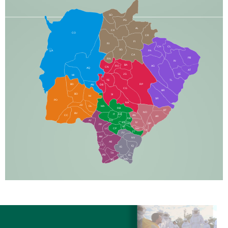
SO
PG
AL
CX
CO
CR
FI
RI
CH
CL
SG
LA
PA
CA
PB
RN
IN
BA
RO
AG
CN
AQ
AT
JG
SE
MI
TE
TL
BD
RP
AN
DB
CG
BR
BO
SI
NI
SR
PO
NA
JD
GL
MA
RB
BT
NO
BV
IT
DR
CC
AN
AR
DE
AJ
DO
FS
IV
GD
BP
PP
VC
NH
LC
CP
TA
JT
JU
AM
NV
AB
CS
IQ
IG
TA
PR
EL
JP
MN
SQ