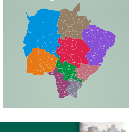
SO
PG
AL
CX
CO
CR
FI
RI
CH
CL
SG
LA
PA
CA
PB
RN
IN
BA
RO
AG
CN
AQ
AT
JG
SE
MI
TE
TL
BD
RP
AN
DB
CG
BR
BO
SI
NI
SR
PO
NA
JD
GL
MA
RB
BT
NO
BV
IT
DR
CC
AN
AR
DE
AJ
DO
FS
IV
GD
BP
PP
VC
NH
LC
CP
TA
JT
JU
AM
NV
AB
CS
IQ
IG
TA
PR
EL
JP
MN
SQ