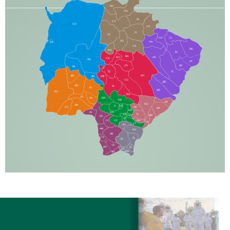
SO
PG
AL
CX
CO
CR
FI
RI
CH
CL
SG
LA
PA
CA
PB
RN
IN
BA
RO
AG
CN
AQ
AT
JG
SE
MI
TE
TL
BD
RP
AN
DB
CG
BR
BO
SI
NI
SR
PO
NA
JD
GL
MA
RB
BT
NO
BV
IT
DR
CC
AN
AR
DE
AJ
DO
FS
IV
GD
BP
PP
VC
NH
LC
CP
TA
JT
JU
AM
NV
AB
CS
IQ
IG
TA
PR
EL
JP
MN
SQ