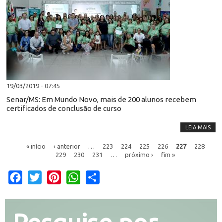
19/03/2019 - 07:45
Senar/MS: Em Mundo Novo, mais de 200 alunos recebem
certificados de conclusão de curso
LEIA MAIS
« início
‹ anterior
…
223
224
225
226
227
228
229
230
231
…
próximo ›
fim »
Facebook
Twitter
Pinterest
WhatsApp
Share