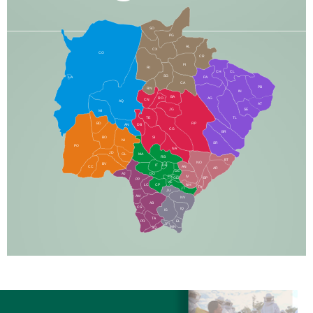
SO
PG
AL
CX
CO
CR
FI
RI
CH
CL
SG
LA
PA
CA
PB
RN
IN
BA
RO
AG
CN
AQ
AT
JG
SE
MI
TE
TL
BD
RP
AN
DB
CG
BR
BO
SI
NI
SR
PO
NA
JD
GL
MA
RB
BT
NO
BV
IT
DR
CC
AN
AR
DE
AJ
DO
FS
IV
GD
BP
PP
VC
NH
LC
CP
TA
JT
JU
AM
NV
AB
CS
IQ
IG
TA
PR
EL
JP
MN
SQ