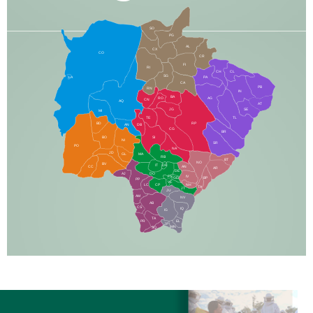
SO
PG
AL
CX
CO
CR
FI
RI
CH
CL
SG
LA
PA
CA
PB
RN
IN
BA
RO
AG
CN
AQ
AT
JG
SE
MI
TE
TL
BD
RP
AN
DB
CG
BR
BO
SI
NI
SR
PO
NA
JD
GL
MA
RB
BT
NO
BV
IT
DR
CC
AN
AR
DE
AJ
DO
FS
IV
GD
BP
PP
VC
NH
LC
CP
TA
JT
JU
AM
NV
AB
CS
IQ
IG
TA
PR
EL
JP
MN
SQ