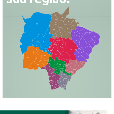
SO
PG
AL
CX
CO
CR
FI
RI
CH
CL
SG
LA
PA
CA
PB
RN
IN
BA
RO
AG
CN
AQ
AT
JG
SE
MI
TE
TL
BD
RP
AN
DB
CG
BR
BO
SI
NI
SR
PO
NA
JD
GL
MA
RB
BT
NO
BV
IT
DR
CC
AN
AR
DE
AJ
DO
FS
IV
GD
BP
PP
VC
NH
LC
CP
TA
JT
JU
AM
NV
AB
CS
IQ
IG
TA
PR
EL
JP
MN
SQ