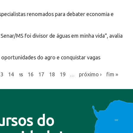
specialistas renomados para debater economia e
Senar/MS foi divisor de águas em minha vida", avalia
r oportunidades do agro e conquistar vagas
13
14
16
17
18
19
próximo ›
fim »
15
…
ursos do
CO