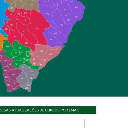
SG
PA
CA
PB
RN
IN
BA
RO
AG
CN
AT
JG
SE
TE
TL
RP
N
DB
CG
BR
SI
SR
NA
MA
RB
BT
NO
IT
DR
AN
AR
DE
DO
FS
IV
GD
BP
PP
VC
NH
LC
CP
TA
JT
JU
AM
NV
AB
CS
IQ
IG
TA
PR
EL
JP
MN
SQ
OSSAS ATUALIZAÇÕES DE CURSOS POR EMAIL