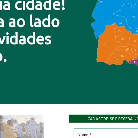
a cidade!
LA
a ao lado
AQ
MI
BD
A
ovidades
BO
NI
PO
.
JD
GL
BV
CC
AJ
CADASTRE-SE E RECEBA N
Nome
*