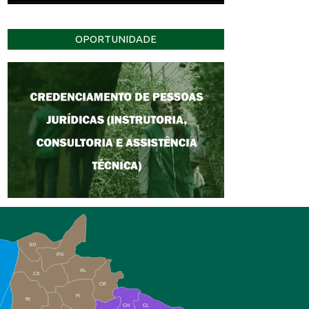
OPORTUNIDADE
SO
PG
AL
CX
CR
FI
RI
CH
CL