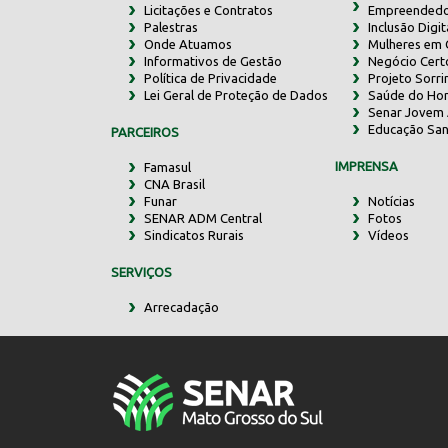
Licitações e Contratos
Empreendedo
Palestras
Inclusão Digit
Onde Atuamos
Mulheres em
Informativos de Gestão
Negócio Cert
Política de Privacidade
Projeto Sorr
Lei Geral de Proteção de Dados
Saúde do Ho
Senar Jovem 
Educação San
PARCEIROS
IMPRENSA
Famasul
CNA Brasil
Funar
Notícias
SENAR ADM Central
Fotos
Sindicatos Rurais
Vídeos
SERVIÇOS
Arrecadação