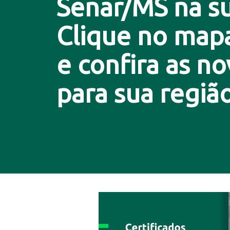
Senar/MS na su
Clique no map
e confira as n
para sua região