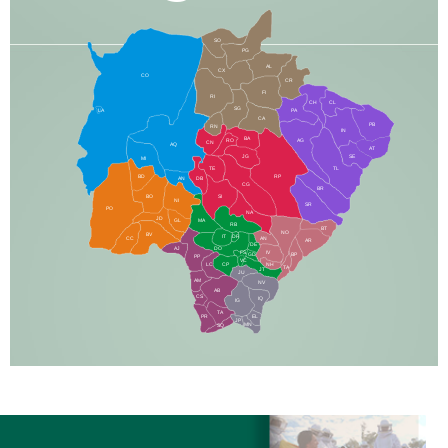
SO
PG
AL
CX
CO
CR
FI
RI
CH
CL
SG
LA
PA
CA
PB
RN
IN
BA
RO
AG
CN
AQ
AT
JG
SE
MI
TE
TL
BD
RP
AN
DB
CG
BR
BO
SI
NI
SR
PO
NA
JD
GL
MA
RB
BT
NO
BV
IT
DR
CC
AN
AR
DE
AJ
DO
FS
IV
GD
BP
PP
VC
NH
LC
CP
TA
JT
JU
AM
NV
AB
CS
IQ
IG
TA
PR
EL
JP
MN
SQ