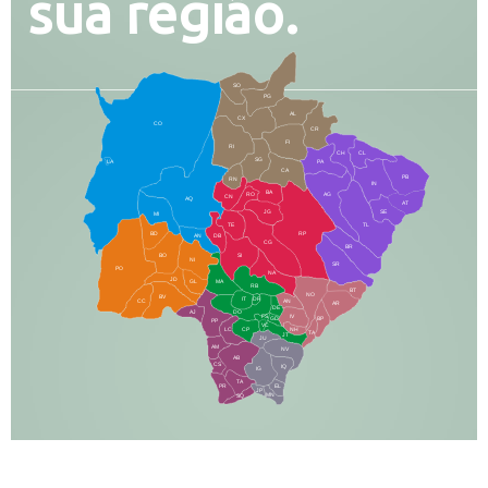
sua região.
SO
PG
AL
CX
CO
CR
FI
RI
CH
CL
SG
LA
PA
CA
PB
RN
IN
BA
RO
AG
CN
AQ
AT
JG
SE
MI
TE
TL
BD
RP
AN
DB
CG
BR
BO
SI
NI
SR
PO
NA
JD
GL
MA
RB
BT
NO
BV
IT
DR
CC
AN
AR
DE
AJ
DO
FS
IV
GD
BP
PP
VC
NH
LC
CP
TA
JT
JU
AM
NV
AB
CS
IQ
IG
TA
PR
EL
JP
MN
SQ