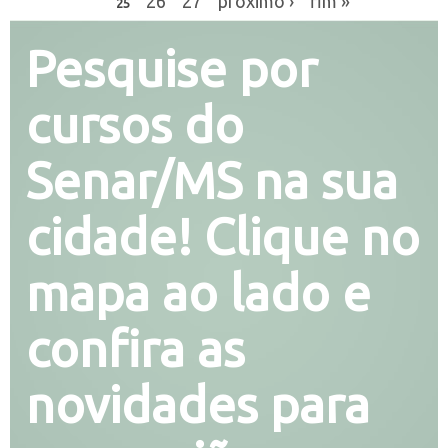
26
27
próximo ›
fim »
25
Pesquise por
cursos do
Senar/MS na sua
cidade! Clique no
mapa ao lado e
confira as
novidades para