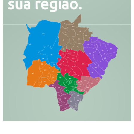
sua região.
SO
PG
AL
CX
CO
CR
FI
RI
CH
CL
SG
LA
PA
CA
PB
RN
IN
BA
RO
AG
CN
AQ
AT
JG
SE
MI
TE
TL
BD
RP
AN
DB
CG
BR
BO
SI
NI
SR
PO
NA
JD
GL
MA
RB
BT
NO
BV
IT
DR
CC
AN
AR
DE
AJ
DO
FS
IV
GD
BP
PP
VC
NH
LC
CP
TA
JT
JU
AM
NV
AB
CS
IQ
IG
TA
PR
EL
JP
MN
SQ