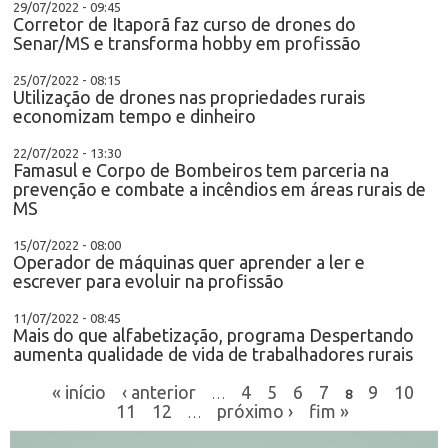
29/07/2022 - 09:45
Corretor de Itaporã faz curso de drones do
Senar/MS e transforma hobby em profissão
25/07/2022 - 08:15
Utilização de drones nas propriedades rurais
economizam tempo e dinheiro
22/07/2022 - 13:30
Famasul e Corpo de Bombeiros tem parceria na
prevenção e combate a incêndios em áreas rurais de
MS
15/07/2022 - 08:00
Operador de máquinas quer aprender a ler e
escrever para evoluir na profissão
11/07/2022 - 08:45
Mais do que alfabetização, programa Despertando
aumenta qualidade de vida de trabalhadores rurais
« início
‹ anterior
4
5
6
7
9
10
…
8
11
12
próximo ›
fim »
…