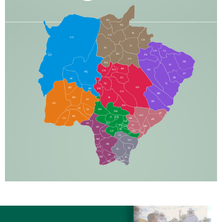
SO
PG
AL
CX
CO
CR
FI
RI
CH
CL
SG
LA
PA
CA
PB
RN
IN
BA
RO
AG
CN
AQ
AT
JG
SE
MI
TE
TL
BD
RP
AN
DB
CG
BR
BO
SI
NI
SR
PO
NA
JD
GL
MA
RB
BT
NO
BV
IT
DR
CC
AN
AR
DE
AJ
DO
FS
IV
GD
BP
PP
VC
NH
LC
CP
TA
JT
JU
AM
NV
AB
CS
IQ
IG
TA
PR
EL
JP
MN
SQ