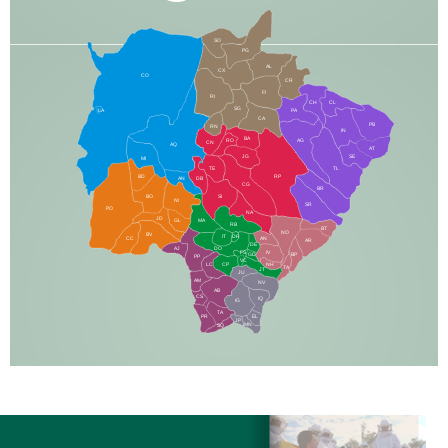
SO
PG
AL
CX
CO
CR
FI
RI
CH
CL
SG
LA
PA
CA
PB
RN
IN
BA
RO
AG
CN
AQ
AT
JG
SE
MI
TE
TL
BD
RP
AN
DB
CG
BR
BO
SI
NI
SR
PO
NA
JD
GL
MA
RB
BT
NO
BV
IT
DR
CC
AN
AR
DE
AJ
DO
FS
IV
GD
BP
PP
VC
NH
LC
CP
TA
JT
JU
AM
NV
AB
CS
IQ
IG
TA
PR
EL
JP
MN
SQ