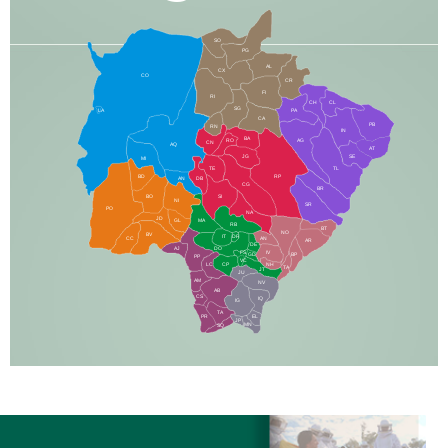
SO
PG
AL
CX
CO
CR
FI
RI
CH
CL
SG
LA
PA
CA
PB
RN
IN
BA
RO
AG
CN
AQ
AT
JG
SE
MI
TE
TL
BD
RP
AN
DB
CG
BR
BO
SI
NI
SR
PO
NA
JD
GL
MA
RB
BT
NO
BV
IT
DR
CC
AN
AR
DE
AJ
DO
FS
IV
GD
BP
PP
VC
NH
LC
CP
TA
JT
JU
AM
NV
AB
CS
IQ
IG
TA
PR
EL
JP
MN
SQ