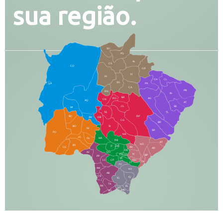
sua região.
SO
PG
AL
CX
CO
CR
FI
RI
CH
CL
SG
LA
PA
CA
PB
RN
IN
BA
RO
AG
CN
AQ
AT
JG
SE
MI
TE
TL
BD
RP
AN
DB
CG
BR
BO
SI
NI
SR
PO
NA
JD
GL
MA
RB
BT
NO
BV
IT
DR
CC
AN
AR
DE
AJ
DO
FS
IV
GD
BP
PP
VC
NH
LC
CP
TA
JT
JU
AM
NV
AB
CS
IQ
IG
TA
PR
EL
JP
MN
SQ