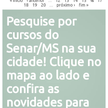
« início
‹ anterior
12
13
14
15
17
…
16
18
19
20
próximo ›
fim »
…
Pesquise por
cursos do
Senar/MS na sua
cidade! Clique no
mapa ao lado e
confira as
novidades para