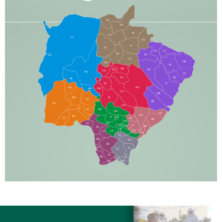
SO
PG
AL
CX
CO
CR
FI
RI
CH
CL
SG
LA
PA
CA
PB
RN
IN
BA
RO
AG
CN
AQ
AT
JG
SE
MI
TE
TL
BD
RP
AN
DB
CG
BR
BO
SI
NI
SR
PO
NA
JD
GL
MA
RB
BT
NO
BV
IT
DR
CC
AN
AR
DE
AJ
DO
FS
IV
GD
BP
PP
VC
NH
LC
CP
TA
JT
JU
AM
NV
AB
CS
IQ
IG
TA
PR
EL
JP
MN
SQ