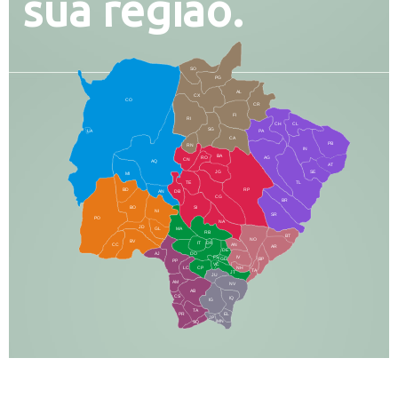
sua região.
SO
PG
AL
CX
CO
CR
FI
RI
CH
CL
SG
LA
PA
CA
PB
RN
IN
BA
RO
AG
CN
AQ
AT
JG
SE
MI
TE
TL
BD
RP
AN
DB
CG
BR
BO
SI
NI
SR
PO
NA
JD
GL
MA
RB
BT
NO
BV
IT
DR
CC
AN
AR
DE
AJ
DO
FS
IV
GD
BP
PP
VC
NH
LC
CP
TA
JT
JU
AM
NV
AB
CS
IQ
IG
TA
PR
EL
JP
MN
SQ