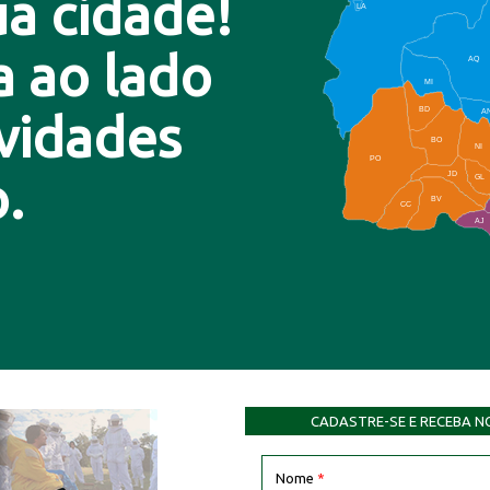
a cidade!
LA
a ao lado
AQ
MI
BD
A
ovidades
BO
NI
PO
.
JD
GL
BV
CC
AJ
CADASTRE-SE E RECEBA N
Nome
*