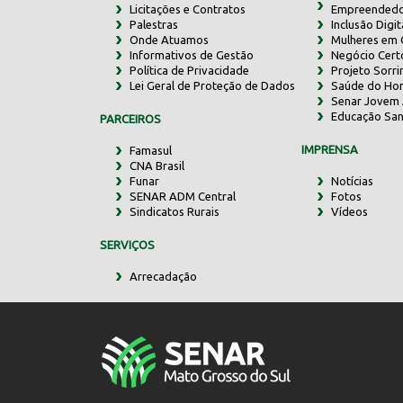
Licitações e Contratos
Empreendedo
Palestras
Inclusão Digit
Onde Atuamos
Mulheres em
Informativos de Gestão
Negócio Cert
Política de Privacidade
Projeto Sorr
Lei Geral de Proteção de Dados
Saúde do Ho
Senar Jovem 
Educação San
PARCEIROS
IMPRENSA
Famasul
CNA Brasil
Funar
Notícias
SENAR ADM Central
Fotos
Sindicatos Rurais
Vídeos
SERVIÇOS
Arrecadação