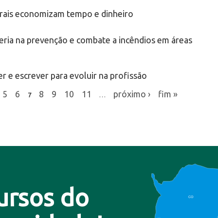
urais economizam tempo e dinheiro
ria na prevenção e combate a incêndios em áreas
r e escrever para evoluir na profissão
5
6
8
9
10
11
próximo ›
fim »
7
…
ursos do
CO