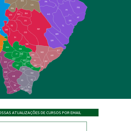
SG
PA
CA
PB
RN
IN
BA
RO
AG
CN
AT
JG
SE
TE
TL
RP
N
DB
CG
BR
SI
SR
NA
MA
RB
BT
NO
IT
DR
AN
AR
DE
DO
FS
IV
GD
BP
PP
VC
NH
LC
CP
TA
JT
JU
AM
NV
AB
CS
IQ
IG
TA
PR
EL
JP
MN
SQ
OSSAS ATUALIZAÇÕES DE CURSOS POR EMAIL