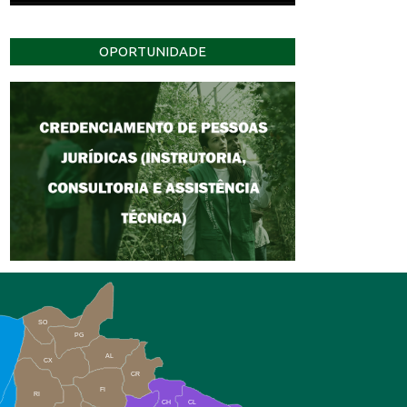
OPORTUNIDADE
SO
PG
AL
CX
CR
FI
RI
CH
CL