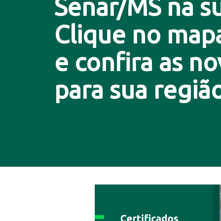
Senar/MS na su
Clique no map
e confira as n
para sua região