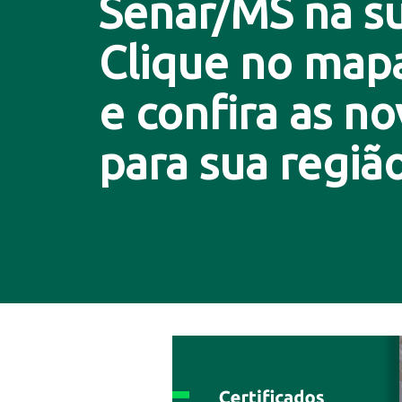
Senar/MS na su
Clique no map
e confira as n
para sua região