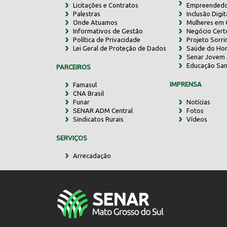
Licitações e Contratos
Empreendedo
Palestras
Inclusão Digit
Onde Atuamos
Mulheres em
Informativos de Gestão
Negócio Cert
Política de Privacidade
Projeto Sorr
Lei Geral de Proteção de Dados
Saúde do Ho
Senar Jovem 
Educação San
PARCEIROS
IMPRENSA
Famasul
CNA Brasil
Funar
Notícias
SENAR ADM Central
Fotos
Sindicatos Rurais
Vídeos
SERVIÇOS
Arrecadação