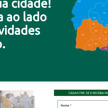
a cidade!
LA
a ao lado
AQ
MI
BD
A
ovidades
BO
NI
PO
.
JD
GL
BV
CC
AJ
CADASTRE-SE E RECEBA N
Nome
*