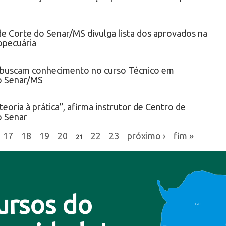
e Corte do Senar/MS divulga lista dos aprovados na
opecuária
 buscam conhecimento no curso Técnico em
o Senar/MS
eoria à prática”, afirma instrutor de Centro de
o Senar
17
18
19
20
22
23
próximo ›
fim »
21
ursos do
CO