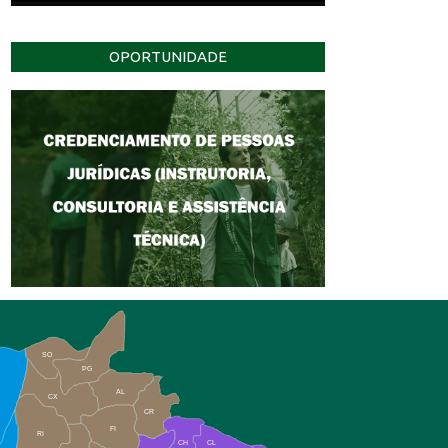
OPORTUNIDADE
SO
PG
AL
CX
CR
FI
RI
CH
CL