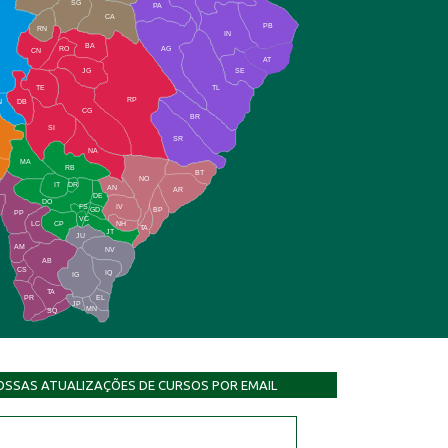
SG
PA
CA
PB
RN
IN
BA
RO
AG
CN
AT
JG
SE
TE
TL
RP
N
DB
CG
BR
SI
SR
NA
MA
RB
BT
NO
IT
DR
AN
AR
DE
DO
FS
IV
GD
BP
PP
VC
NH
LC
CP
TA
JT
JU
AM
NV
AB
CS
IQ
IG
TA
PR
EL
JP
MN
SQ
OSSAS ATUALIZAÇÕES DE CURSOS POR EMAIL