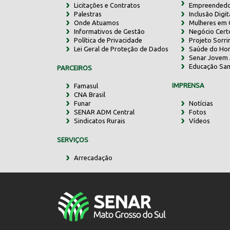
Licitações e Contratos
Empreendedo
Palestras
Inclusão Digit
Onde Atuamos
Mulheres em
Informativos de Gestão
Negócio Cert
Política de Privacidade
Projeto Sorr
Lei Geral de Proteção de Dados
Saúde do Ho
Senar Jovem 
Educação San
PARCEIROS
IMPRENSA
Famasul
CNA Brasil
Funar
Notícias
SENAR ADM Central
Fotos
Sindicatos Rurais
Vídeos
SERVIÇOS
Arrecadação