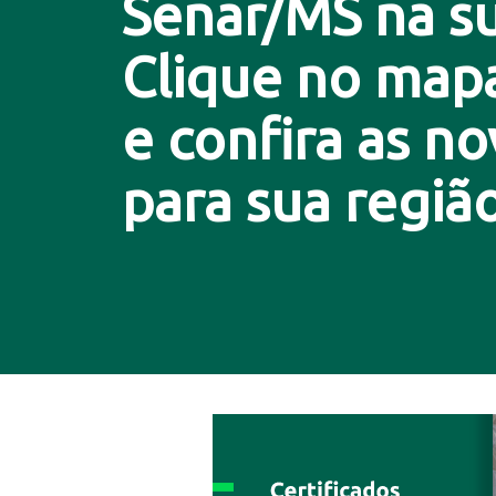
Senar/MS na su
Clique no map
e confira as n
para sua região