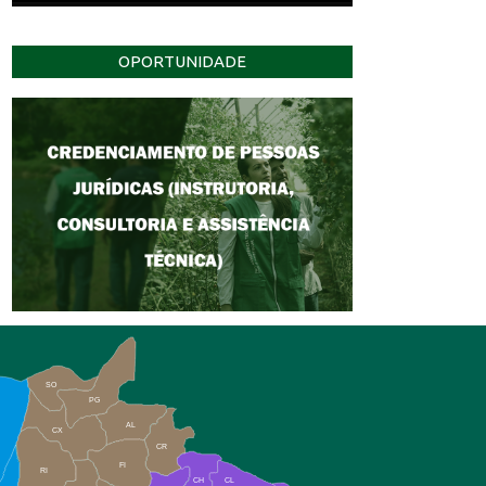
OPORTUNIDADE
SO
PG
AL
CX
CR
FI
RI
CH
CL