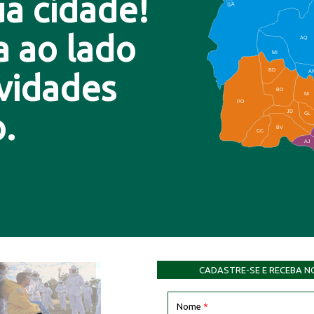
a cidade!
LA
a ao lado
AQ
MI
BD
A
ovidades
BO
NI
PO
.
JD
GL
BV
CC
AJ
CADASTRE-SE E RECEBA N
Nome
*