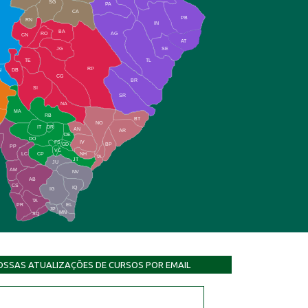
SG
PA
CA
PB
RN
IN
BA
RO
AG
CN
AT
JG
SE
TE
TL
RP
N
DB
CG
BR
SI
SR
NA
MA
RB
BT
NO
IT
DR
AN
AR
DE
DO
FS
IV
GD
BP
PP
VC
NH
LC
CP
TA
JT
JU
AM
NV
AB
CS
IQ
IG
TA
PR
EL
JP
MN
SQ
OSSAS ATUALIZAÇÕES DE CURSOS POR EMAIL