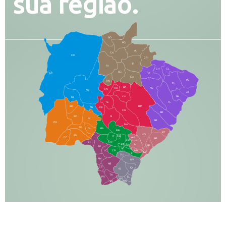
sua região.
SO
PG
AL
CX
CO
CR
FI
RI
CH
CL
SG
LA
PA
CA
PB
RN
IN
BA
RO
AG
CN
AQ
AT
JG
SE
MI
TE
TL
BD
RP
AN
DB
CG
BR
BO
SI
NI
SR
PO
NA
JD
GL
MA
RB
BT
NO
BV
IT
DR
CC
AN
AR
DE
AJ
DO
FS
IV
GD
BP
PP
VC
NH
LC
CP
TA
JT
JU
AM
NV
AB
CS
IQ
IG
TA
PR
EL
JP
MN
SQ