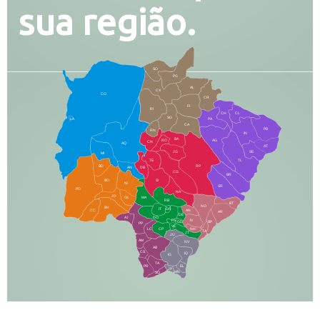
sua região.
SO
PG
AL
CX
CO
CR
FI
RI
CH
CL
SG
LA
PA
CA
PB
RN
IN
BA
RO
AG
CN
AQ
AT
JG
SE
MI
TE
TL
BD
RP
AN
DB
CG
BR
BO
SI
NI
SR
PO
NA
JD
GL
MA
RB
BT
NO
BV
IT
DR
CC
AN
AR
DE
AJ
DO
FS
IV
GD
BP
PP
VC
NH
LC
CP
TA
JT
JU
AM
NV
AB
CS
IQ
IG
TA
PR
EL
JP
MN
SQ