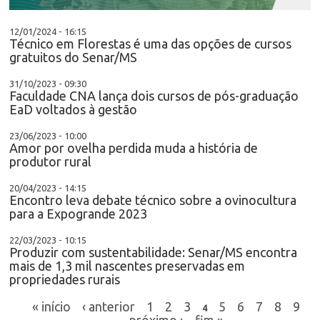
12/01/2024 - 16:15
Técnico em Florestas é uma das opções de cursos
gratuitos do Senar/MS
31/10/2023 - 09:30
Faculdade CNA lança dois cursos de pós-graduação
EaD voltados à gestão
23/06/2023 - 10:00
Amor por ovelha perdida muda a história de
produtor rural
20/04/2023 - 14:15
Encontro leva debate técnico sobre a ovinocultura
para a Expogrande 2023
22/03/2023 - 10:15
Produzir com sustentabilidade: Senar/MS encontra
mais de 1,3 mil nascentes preservadas em
propriedades rurais
« início
‹ anterior
1
2
3
5
6
7
8
9
4
próximo ›
fim »