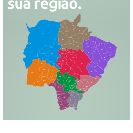
sua região.
SO
PG
AL
CX
CO
CR
FI
RI
CH
CL
SG
LA
PA
CA
PB
RN
IN
BA
RO
AG
CN
AQ
AT
JG
SE
MI
TE
TL
BD
RP
AN
DB
CG
BR
BO
SI
NI
SR
PO
NA
JD
GL
MA
RB
BT
NO
BV
IT
DR
CC
AN
AR
DE
AJ
DO
FS
IV
GD
BP
PP
VC
NH
LC
CP
TA
JT
JU
AM
NV
AB
CS
IQ
IG
TA
PR
EL
JP
MN
SQ