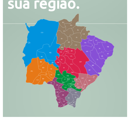
sua região.
SO
PG
AL
CX
CO
CR
FI
RI
CH
CL
SG
LA
PA
CA
PB
RN
IN
BA
RO
AG
CN
AQ
AT
JG
SE
MI
TE
TL
BD
RP
AN
DB
CG
BR
BO
SI
NI
SR
PO
NA
JD
GL
MA
RB
BT
NO
BV
IT
DR
CC
AN
AR
DE
AJ
DO
FS
IV
GD
BP
PP
VC
NH
LC
CP
TA
JT
JU
AM
NV
AB
CS
IQ
IG
TA
PR
EL
JP
MN
SQ