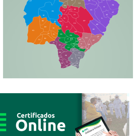
SG
LA
PA
CA
PB
RN
IN
BA
RO
AG
CN
AQ
AT
JG
SE
MI
TE
TL
BD
RP
AN
DB
CG
BR
BO
SI
NI
SR
PO
NA
JD
GL
MA
RB
BT
NO
BV
IT
DR
CC
AN
AR
DE
AJ
DO
FS
IV
GD
BP
PP
VC
NH
LC
CP
TA
JT
JU
AM
NV
AB
CS
IQ
IG
TA
PR
EL
JP
MN
SQ