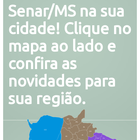
Senar/MS na sua
cidade! Clique no
mapa ao lado e
confira as
novidades para
sua região.
SO
PG
AL
CX
CO
CR
FI
RI
CH
CL