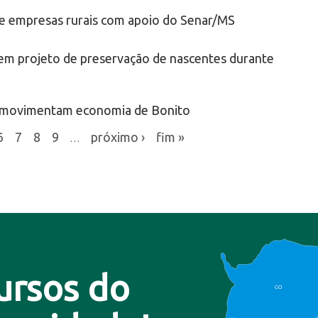
e empresas rurais com apoio do Senar/MS
vem projeto de preservação de nascentes durante
S movimentam economia de Bonito
6
7
8
9
próximo ›
fim »
…
ursos do
CO