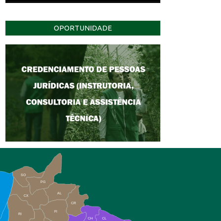
OPORTUNIDADE
SO
PG
AL
CX
CR
FI
RI
CH
CL