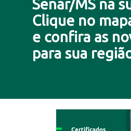
Senar/MS na su
Clique no map
e confira as n
para sua região