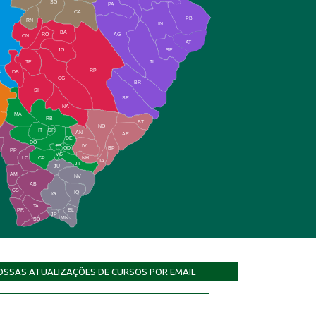
SG
PA
CA
PB
RN
IN
BA
RO
AG
CN
AT
JG
SE
TE
TL
RP
N
DB
CG
BR
SI
SR
NA
MA
RB
BT
NO
IT
DR
AN
AR
DE
DO
FS
IV
GD
BP
PP
VC
NH
LC
CP
TA
JT
JU
AM
NV
AB
CS
IQ
IG
TA
PR
EL
JP
MN
SQ
OSSAS ATUALIZAÇÕES DE CURSOS POR EMAIL