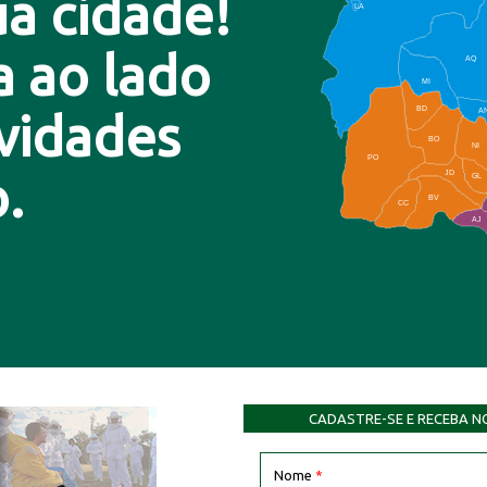
a cidade!
LA
a ao lado
AQ
MI
BD
A
ovidades
BO
NI
PO
.
JD
GL
BV
CC
AJ
CADASTRE-SE E RECEBA N
Nome
*