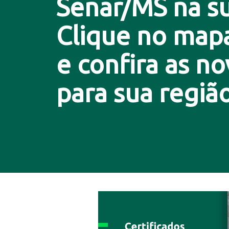
Senar/MS na su
Clique no map
e confira as n
para sua região