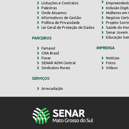
Licitações e Contratos
Empreendedo
Palestras
Inclusão Digit
Onde Atuamos
Mulheres em
Informativos de Gestão
Negócio Cert
Política de Privacidade
Projeto Sorr
Lei Geral de Proteção de Dados
Saúde do Ho
Senar Jovem 
Educação San
PARCEIROS
IMPRENSA
Famasul
CNA Brasil
Funar
Notícias
SENAR ADM Central
Fotos
Sindicatos Rurais
Vídeos
SERVIÇOS
Arrecadação