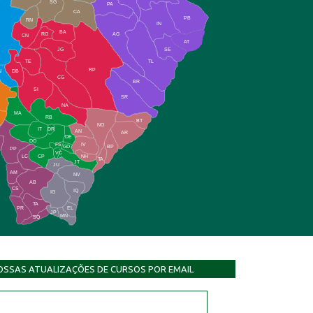
SG
PA
CA
PB
RN
IN
BA
RO
AG
CN
AT
JG
SE
TE
TL
RP
N
DB
CG
BR
SI
SR
NA
MA
RB
BT
NO
IT
DR
AN
AR
DE
DO
FS
IV
GD
BP
PP
VC
NH
LC
CP
TA
JT
JU
AM
NV
AB
CS
IQ
IG
TA
PR
EL
JP
MN
SQ
OSSAS ATUALIZAÇÕES DE CURSOS POR EMAIL