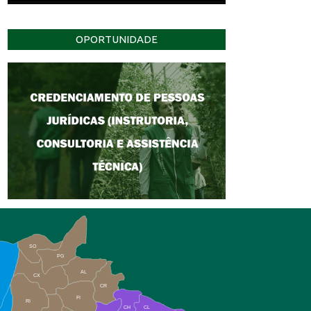
OPORTUNIDADE
SO
PG
AL
CX
CR
FI
RI
CH
CL