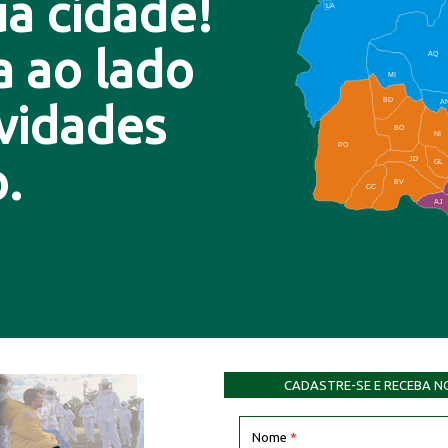
a cidade!
LA
a ao lado
AQ
MI
BD
A
ovidades
BO
NI
PO
.
JD
GL
BV
CC
AJ
CADASTRE-SE E RECEBA N
Nome
*