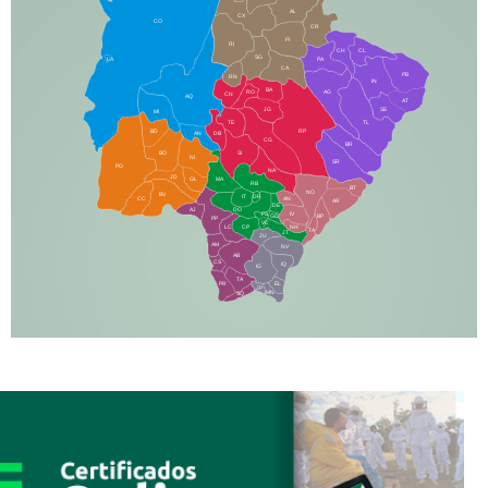
AL
CX
CO
CR
FI
RI
CH
CL
SG
LA
PA
CA
PB
RN
IN
BA
RO
AG
CN
AQ
AT
JG
SE
MI
TE
TL
BD
RP
AN
DB
CG
BR
BO
SI
NI
SR
PO
NA
JD
GL
MA
RB
BT
NO
BV
IT
DR
CC
AN
AR
DE
AJ
DO
FS
IV
GD
BP
PP
VC
NH
LC
CP
TA
JT
JU
AM
NV
AB
CS
IQ
IG
TA
PR
EL
JP
MN
SQ