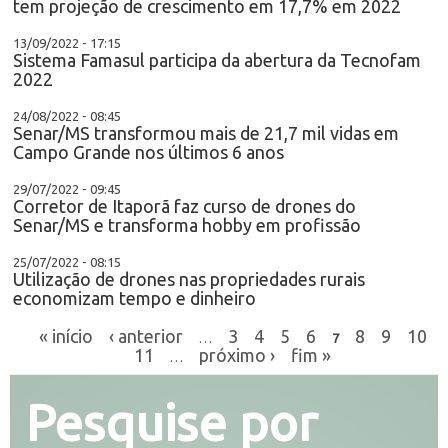
tem projeção de crescimento em 17,7% em 2022
13/09/2022 - 17:15
Sistema Famasul participa da abertura da Tecnofam
2022
24/08/2022 - 08:45
Senar/MS transformou mais de 21,7 mil vidas em
Campo Grande nos últimos 6 anos
29/07/2022 - 09:45
Corretor de Itaporã faz curso de drones do
Senar/MS e transforma hobby em profissão
25/07/2022 - 08:15
Utilização de drones nas propriedades rurais
economizam tempo e dinheiro
« início
‹ anterior
3
4
5
6
8
9
10
…
7
11
próximo ›
fim »
…
Pesquise por