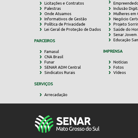
Licitações e Contratos
Empreendedo
Palestras
Inclusão Digit
Onde Atuamos
Mulheres em
Informativos de Gestão
Negócio Cert
Política de Privacidade
Projeto Sorr
Lei Geral de Proteção de Dados
Saúde do Ho
Senar Jovem 
Educação San
PARCEIROS
IMPRENSA
Famasul
CNA Brasil
Funar
Notícias
SENAR ADM Central
Fotos
Sindicatos Rurais
Vídeos
SERVIÇOS
Arrecadação