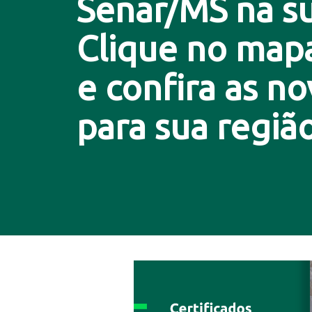
Senar/MS na su
Clique no map
e confira as n
para sua região