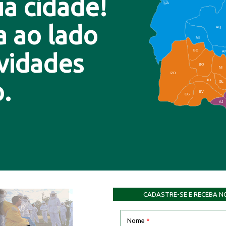
a cidade!
LA
a ao lado
AQ
MI
BD
A
ovidades
BO
NI
PO
.
JD
GL
BV
CC
AJ
CADASTRE-SE E RECEBA N
Nome
*