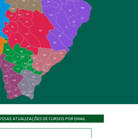
SG
PA
CA
PB
RN
IN
BA
RO
AG
CN
AT
JG
SE
TE
TL
RP
N
DB
CG
BR
SI
SR
NA
MA
RB
BT
NO
IT
DR
AN
AR
DE
DO
FS
IV
GD
BP
PP
VC
NH
LC
CP
TA
JT
JU
AM
NV
AB
CS
IQ
IG
TA
PR
EL
JP
MN
SQ
OSSAS ATUALIZAÇÕES DE CURSOS POR EMAIL