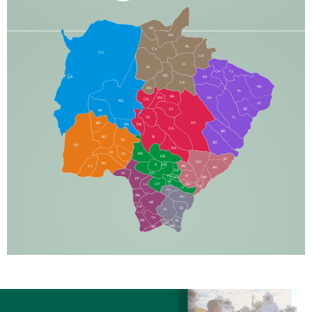
SO
PG
AL
CX
CO
CR
FI
RI
CH
CL
SG
LA
PA
CA
PB
RN
IN
BA
RO
AG
CN
AQ
AT
JG
SE
MI
TE
TL
BD
RP
AN
DB
CG
BR
BO
SI
NI
SR
PO
NA
JD
GL
MA
RB
BT
NO
BV
IT
DR
CC
AN
AR
DE
AJ
DO
FS
IV
GD
BP
PP
VC
NH
LC
CP
TA
JT
JU
AM
NV
AB
CS
IQ
IG
TA
PR
EL
JP
MN
SQ