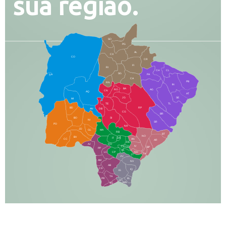
sua região.
SO
PG
AL
CX
CO
CR
FI
RI
CH
CL
SG
LA
PA
CA
PB
RN
IN
BA
RO
AG
CN
AQ
AT
JG
SE
MI
TE
TL
BD
RP
AN
DB
CG
BR
BO
SI
NI
SR
PO
NA
JD
GL
MA
RB
BT
NO
BV
IT
DR
CC
AN
AR
DE
AJ
DO
FS
IV
GD
BP
PP
VC
NH
LC
CP
TA
JT
JU
AM
NV
AB
CS
IQ
IG
TA
PR
EL
JP
MN
SQ