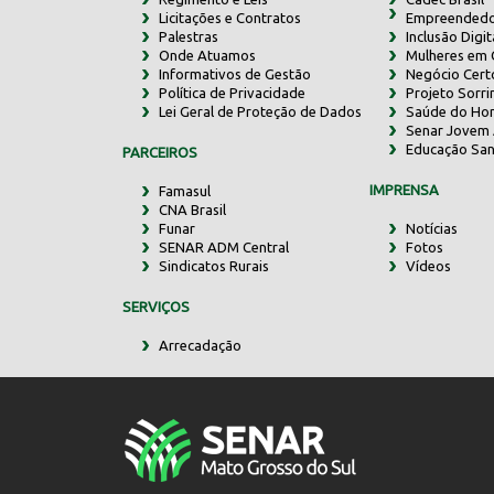
Licitações e Contratos
Empreendedo
Palestras
Inclusão Digit
Onde Atuamos
Mulheres em
Informativos de Gestão
Negócio Cert
Política de Privacidade
Projeto Sorr
Lei Geral de Proteção de Dados
Saúde do Ho
Senar Jovem 
Educação San
PARCEIROS
IMPRENSA
Famasul
CNA Brasil
Funar
Notícias
SENAR ADM Central
Fotos
Sindicatos Rurais
Vídeos
SERVIÇOS
Arrecadação