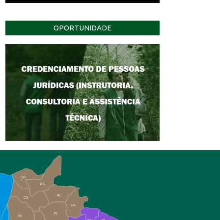
OPORTUNIDADE
SO
PG
AL
CX
CR
FI
RI