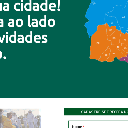
a cidade!
LA
a ao lado
AQ
MI
BD
A
ovidades
BO
NI
PO
.
JD
GL
BV
CC
AJ
CADASTRE-SE E RECEBA N
Nome
*