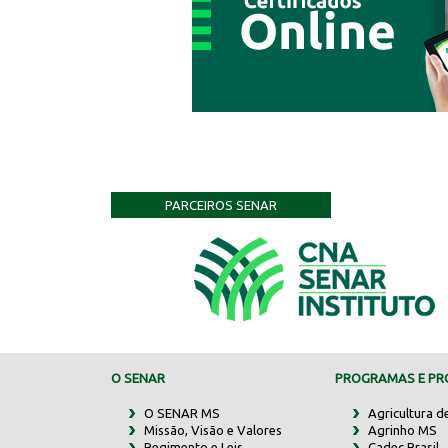
PARCEIROS SENAR
O SENAR
PROGRAMAS E PRO
O SENAR MS
Agricultura d
Missão, Visão e Valores
Agrinho MS
Regimento e Leis
Cadec Brasil