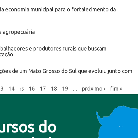
da economia municipal para o fortalecimento da
a agropecuária
rabalhadores e produtores rurais que buscam
icação
ações de um Mato Grosso do Sul que evoluiu junto com
13
14
16
17
18
19
próximo ›
fim »
15
…
ursos do
CO