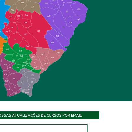
CH
CL
SG
PA
CA
PB
RN
IN
BA
RO
AG
CN
AT
JG
SE
TE
TL
RP
N
DB
CG
BR
SI
SR
NA
MA
RB
BT
NO
IT
DR
AN
AR
DE
DO
FS
IV
GD
BP
PP
VC
NH
LC
CP
TA
JT
JU
AM
NV
AB
CS
IQ
IG
TA
PR
EL
JP
MN
SQ
OSSAS ATUALIZAÇÕES DE CURSOS POR EMAIL