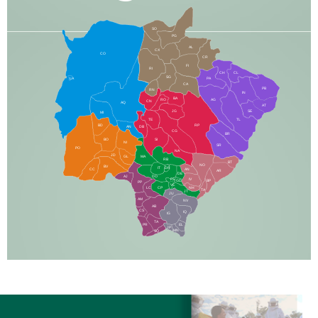
SO
PG
AL
CX
CO
CR
FI
RI
CH
CL
SG
LA
PA
CA
PB
RN
IN
BA
RO
AG
CN
AQ
AT
JG
SE
MI
TE
TL
BD
RP
AN
DB
CG
BR
BO
SI
NI
SR
PO
NA
JD
GL
MA
RB
BT
NO
BV
IT
DR
CC
AN
AR
DE
AJ
DO
FS
IV
GD
BP
PP
VC
NH
LC
CP
TA
JT
JU
AM
NV
AB
CS
IQ
IG
TA
PR
EL
JP
MN
SQ