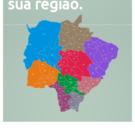
sua região.
SO
PG
AL
CX
CO
CR
FI
RI
CH
CL
SG
LA
PA
CA
PB
RN
IN
BA
RO
AG
CN
AQ
AT
JG
SE
MI
TE
TL
BD
RP
AN
DB
CG
BR
BO
SI
NI
SR
PO
NA
JD
GL
MA
RB
BT
NO
BV
IT
DR
CC
AN
AR
DE
AJ
DO
FS
IV
GD
BP
PP
VC
NH
LC
CP
TA
JT
JU
AM
NV
AB
CS
IQ
IG
TA
PR
EL
JP
MN
SQ