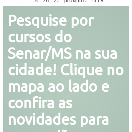
26
27
próximo ›
fim »
25
Pesquise por
cursos do
Senar/MS na sua
cidade! Clique no
mapa ao lado e
confira as
novidades para