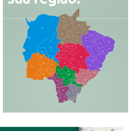
SO
PG
AL
CX
CO
CR
FI
RI
CH
CL
SG
LA
PA
CA
PB
RN
IN
BA
RO
AG
CN
AQ
AT
JG
SE
MI
TE
TL
BD
RP
AN
DB
CG
BR
BO
SI
NI
SR
PO
NA
JD
GL
MA
RB
BT
NO
BV
IT
DR
CC
AN
AR
DE
AJ
DO
FS
IV
GD
BP
PP
VC
NH
LC
CP
TA
JT
JU
AM
NV
AB
CS
IQ
IG
TA
PR
EL
JP
MN
SQ