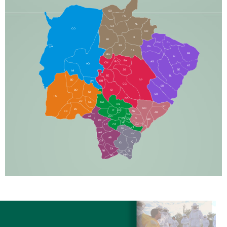
SO
PG
AL
CX
CO
CR
FI
RI
CH
CL
SG
LA
PA
CA
PB
RN
IN
BA
RO
AG
CN
AQ
AT
JG
SE
MI
TE
TL
BD
RP
AN
DB
CG
BR
BO
SI
NI
SR
PO
NA
JD
GL
MA
RB
BT
NO
BV
IT
DR
CC
AN
AR
DE
AJ
DO
FS
IV
GD
BP
PP
VC
NH
LC
CP
TA
JT
JU
AM
NV
AB
CS
IQ
IG
TA
PR
EL
JP
MN
SQ