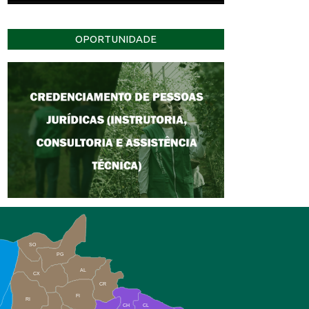
OPORTUNIDADE
SO
PG
AL
CX
CR
FI
RI
CH
CL