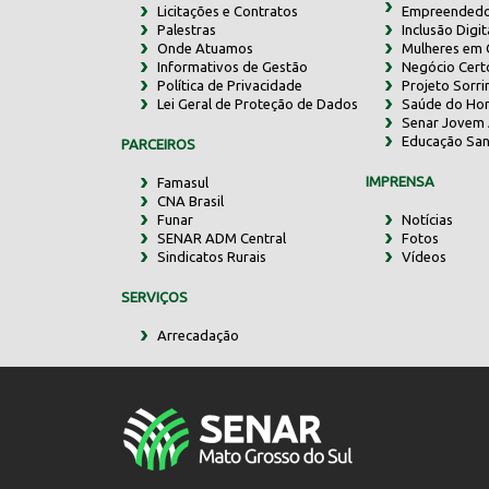
Licitações e Contratos
Empreendedo
Palestras
Inclusão Digit
Onde Atuamos
Mulheres em
Informativos de Gestão
Negócio Cert
Política de Privacidade
Projeto Sorr
Lei Geral de Proteção de Dados
Saúde do Ho
Senar Jovem 
Educação San
PARCEIROS
IMPRENSA
Famasul
CNA Brasil
Funar
Notícias
SENAR ADM Central
Fotos
Sindicatos Rurais
Vídeos
SERVIÇOS
Arrecadação