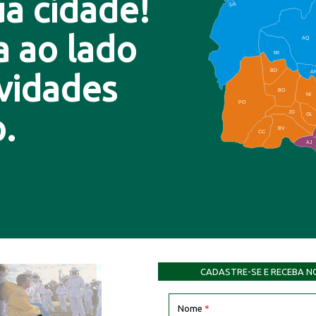
a cidade!
LA
a ao lado
AQ
MI
BD
A
ovidades
BO
NI
PO
.
JD
GL
BV
CC
AJ
CADASTRE-SE E RECEBA N
Nome
*