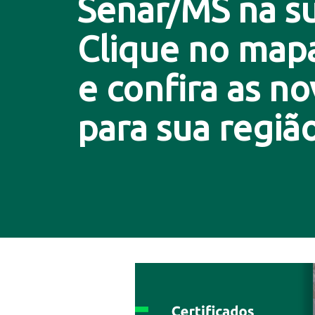
Senar/MS na su
Clique no map
e confira as n
para sua região