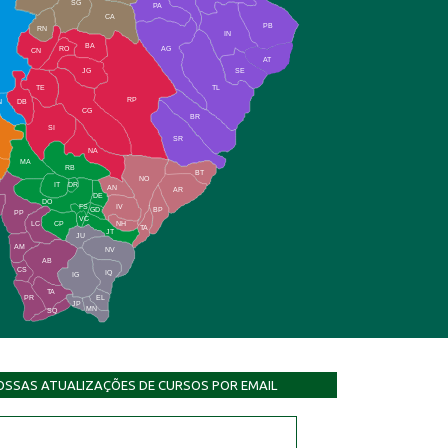
SG
PA
CA
PB
RN
IN
BA
RO
AG
CN
AT
JG
SE
TE
TL
RP
N
DB
CG
BR
SI
SR
NA
MA
RB
BT
NO
IT
DR
AN
AR
DE
DO
FS
IV
GD
BP
PP
VC
NH
LC
CP
TA
JT
JU
AM
NV
AB
CS
IQ
IG
TA
PR
EL
JP
MN
SQ
OSSAS ATUALIZAÇÕES DE CURSOS POR EMAIL