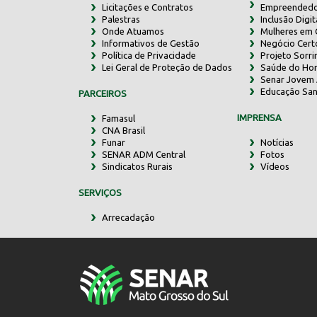
Licitações e Contratos
Empreendedo
Palestras
Inclusão Digit
Onde Atuamos
Mulheres em
Informativos de Gestão
Negócio Cert
Política de Privacidade
Projeto Sorr
Lei Geral de Proteção de Dados
Saúde do Ho
Senar Jovem 
Educação San
PARCEIROS
IMPRENSA
Famasul
CNA Brasil
Funar
Notícias
SENAR ADM Central
Fotos
Sindicatos Rurais
Vídeos
SERVIÇOS
Arrecadação