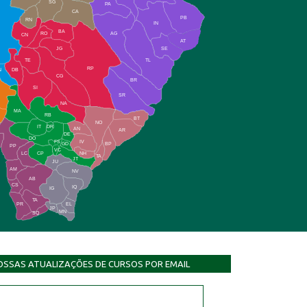
SG
PA
CA
PB
RN
IN
BA
RO
AG
CN
AT
JG
SE
TE
TL
RP
N
DB
CG
BR
SI
SR
NA
MA
RB
BT
NO
IT
DR
AN
AR
DE
DO
FS
IV
GD
BP
PP
VC
NH
LC
CP
TA
JT
JU
AM
NV
AB
CS
IQ
IG
TA
PR
EL
JP
MN
SQ
OSSAS ATUALIZAÇÕES DE CURSOS POR EMAIL