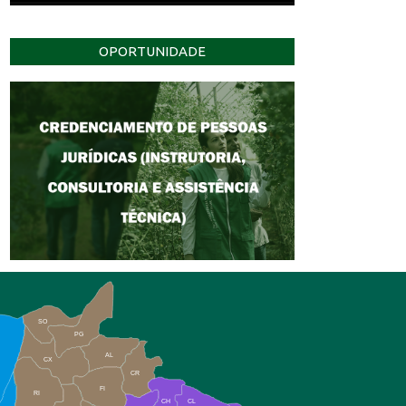
OPORTUNIDADE
SO
PG
AL
CX
CR
FI
RI
CH
CL