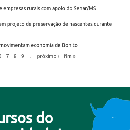
e empresas rurais com apoio do Senar/MS
vem projeto de preservação de nascentes durante
S movimentam economia de Bonito
6
7
8
9
próximo ›
fim »
…
ursos do
CO