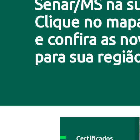
Senar/MS na su
Clique no map
e confira as n
para sua região