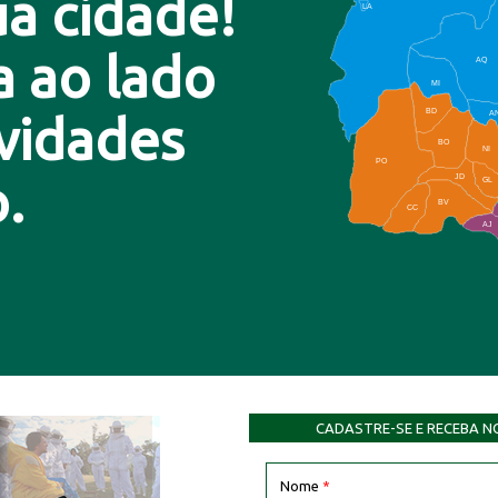
a cidade!
LA
a ao lado
AQ
MI
BD
A
ovidades
BO
NI
PO
.
JD
GL
BV
CC
AJ
CADASTRE-SE E RECEBA N
Nome
*