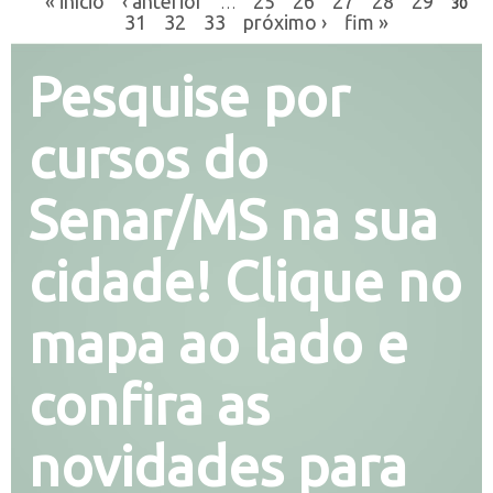
« início
‹ anterior
25
26
27
28
29
…
30
31
32
33
próximo ›
fim »
Pesquise por
cursos do
Senar/MS na sua
cidade! Clique no
mapa ao lado e
confira as
novidades para