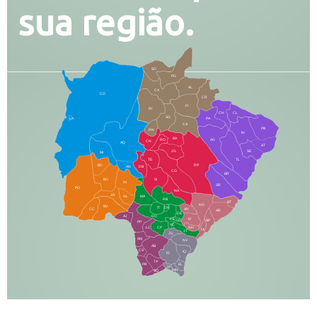
sua região.
SO
PG
AL
CX
CO
CR
FI
RI
CH
CL
SG
LA
PA
CA
PB
RN
IN
BA
RO
AG
CN
AQ
AT
JG
SE
MI
TE
TL
BD
RP
AN
DB
CG
BR
BO
SI
NI
SR
PO
NA
JD
GL
MA
RB
BT
NO
BV
IT
DR
CC
AN
AR
DE
AJ
DO
FS
IV
GD
BP
PP
VC
NH
LC
CP
TA
JT
JU
AM
NV
AB
CS
IQ
IG
TA
PR
EL
JP
MN
SQ