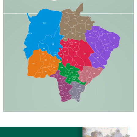
SO
PG
AL
CX
CO
CR
FI
RI
CH
CL
SG
LA
PA
CA
PB
RN
IN
BA
RO
AG
CN
AQ
AT
JG
SE
MI
TE
TL
BD
RP
AN
DB
CG
BR
BO
SI
NI
SR
PO
NA
JD
GL
MA
RB
BT
NO
BV
IT
DR
CC
AN
AR
DE
AJ
DO
FS
IV
GD
BP
PP
VC
NH
LC
CP
TA
JT
JU
AM
NV
AB
CS
IQ
IG
TA
PR
EL
JP
MN
SQ