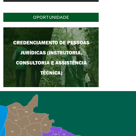
OPORTUNIDADE
SO
PG
AL
CX
CR
FI
RI
CH
CL