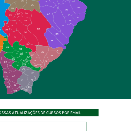
SG
PA
CA
PB
RN
IN
BA
RO
AG
CN
AT
JG
SE
TE
TL
RP
N
DB
CG
BR
SI
SR
NA
MA
RB
BT
NO
IT
DR
AN
AR
DE
DO
FS
IV
GD
BP
PP
VC
NH
LC
CP
TA
JT
JU
AM
NV
AB
CS
IQ
IG
TA
PR
EL
JP
MN
SQ
OSSAS ATUALIZAÇÕES DE CURSOS POR EMAIL