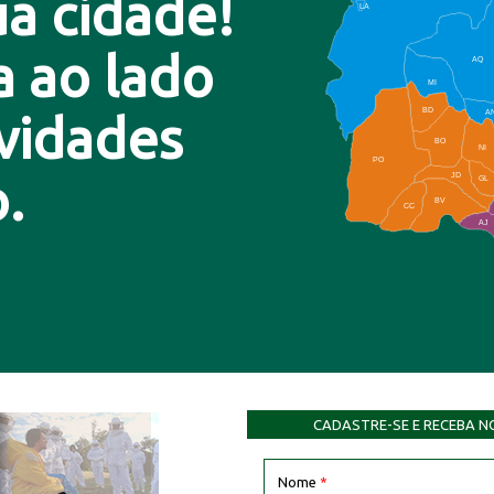
a cidade!
LA
a ao lado
AQ
MI
BD
A
ovidades
BO
NI
PO
.
JD
GL
BV
CC
AJ
CADASTRE-SE E RECEBA N
Nome
*