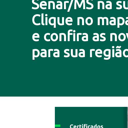
Senar/MS na su
Clique no map
e confira as n
para sua região