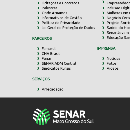
Licitações e Contratos
Empreendedo
Palestras
Inclusão Digit
Onde Atuamos
Mulheres em
Informativos de Gestão
Negócio Cert
Política de Privacidade
Projeto Sorr
Lei Geral de Proteção de Dados
Saúde do Ho
Senar Jovem 
Educação San
PARCEIROS
IMPRENSA
Famasul
CNA Brasil
Funar
Notícias
SENAR ADM Central
Fotos
Sindicatos Rurais
Vídeos
SERVIÇOS
Arrecadação