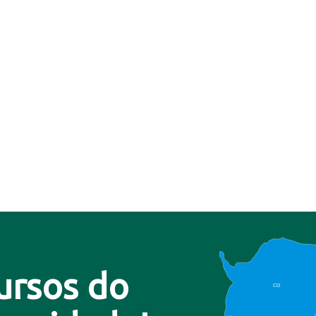
ursos do
CO