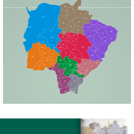
SO
PG
AL
CX
CO
CR
FI
RI
CH
CL
SG
LA
PA
CA
PB
RN
IN
BA
RO
AG
CN
AQ
AT
JG
SE
MI
TE
TL
BD
RP
AN
DB
CG
BR
BO
SI
NI
SR
PO
NA
JD
GL
MA
RB
BT
NO
BV
IT
DR
CC
AN
AR
DE
AJ
DO
FS
IV
GD
BP
PP
VC
NH
LC
CP
TA
JT
JU
AM
NV
AB
CS
IQ
IG
TA
PR
EL
JP
MN
SQ