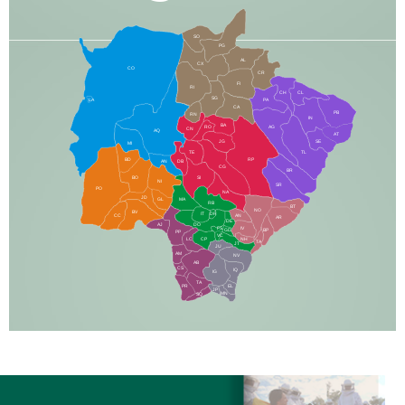
SO
PG
AL
CX
CO
CR
FI
RI
CH
CL
SG
LA
PA
CA
PB
RN
IN
BA
RO
AG
CN
AQ
AT
JG
SE
MI
TE
TL
BD
RP
AN
DB
CG
BR
BO
SI
NI
SR
PO
NA
JD
GL
MA
RB
BT
NO
BV
IT
DR
CC
AN
AR
DE
AJ
DO
FS
IV
GD
BP
PP
VC
NH
LC
CP
TA
JT
JU
AM
NV
AB
CS
IQ
IG
TA
PR
EL
JP
MN
SQ